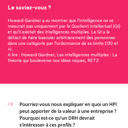
Le saviez-vous ?
Howard Gardner a su montrer que l’intelligence ne se
mesurait pas uniquement par le Quotient intellectuel (QI)
et qu’il existait des intelligences multiples. Le QI a le
défaut de faire basculer arbitrairement des personnes
dans une catégorie par l’ordonnance de sa limite (130 et
+).
A lire : Howard Gardner, Les intelligences multiples : La
théorie qui bouleverse nos idées reçues, RETZ
Pourriez-vous nous expliquer en quoi un HPI
/ 2
peut apporter de la valeur à une entreprise ?
Pourquoi est-ce qu’un DRH devrait
s’intéresser à ces profils ?