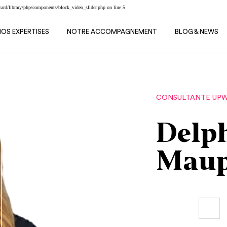
d/library/php/components/block_video_slider.php
on line
5
NOS EXPERTISES
NOTRE ACCOMPAGNEMENT
BLOG & NEWS
CONSULTANTE UPWA
Delp
Maup