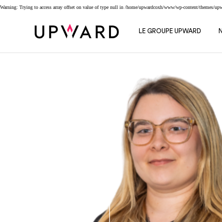
Cookies management panel
Warning
: Trying to access array offset on value of type null in
/home/upwardcoxh/www/wp-content/themes/upwar
LE GROUPE UPWARD