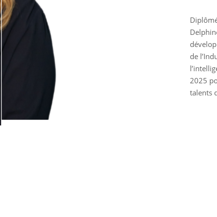
Diplômé
Delphine
dévelop
de l’Ind
l’intell
2025 po
talents 