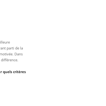
illeure
nt parti de la
 motivée. Dans
 différence.
r quels critères