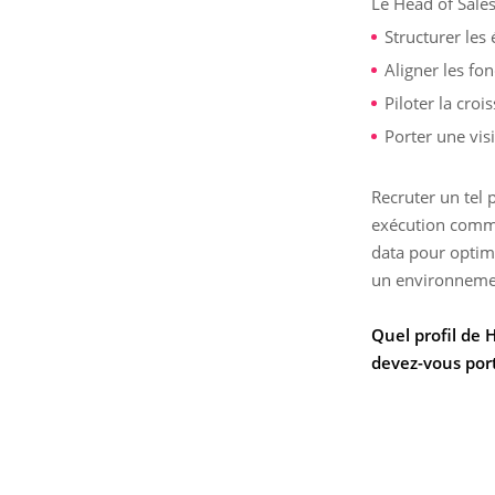
Le Head of Sales
Structurer les 
Aligner les fo
Piloter la croi
Porter une visi
Recruter un tel 
exécution commer
data pour optimi
un environnement
Quel profil de 
devez-vous port