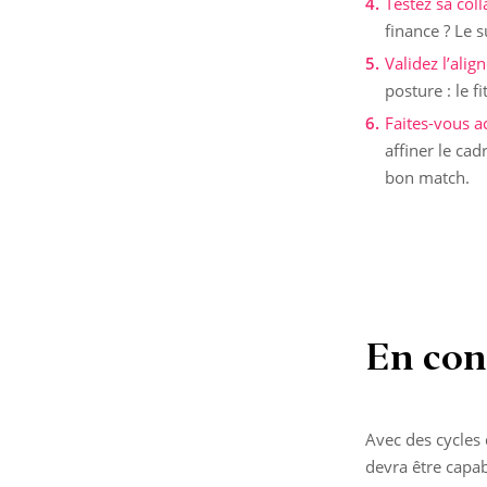
Testez sa col
finance ? Le 
Validez l’alig
posture : le f
Faites-vous 
affiner le cad
bon match.
En con
Avec des cycles 
devra être capab