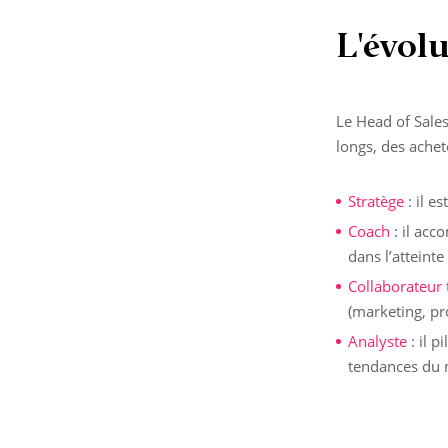
L'évolu
Le Head of Sale
longs, des achet
Stratège
: il e
Coach
: il acc
dans l’atteint
Collaborateur 
(marketing, pro
Analyste
: il p
tendances du 