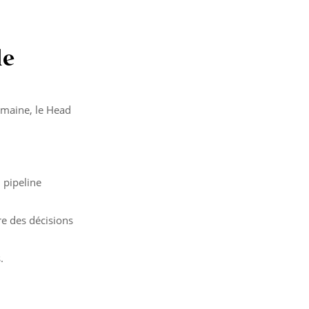
le
umaine, le Head
 pipeline
e des décisions
.