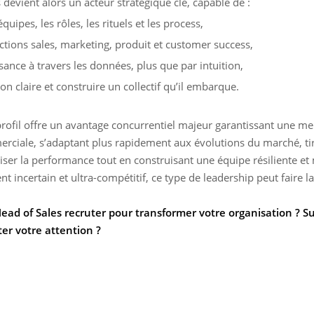
 devient alors
un acteur stratégique clé
, capable de :
équipes, les rôles, les rituels et les process,
nctions sales, marketing, produit et customer success,
ssance à travers les données, plus que par intuition,
on claire et construire un collectif qu’il embarque.
profil offre un avantage concurrentiel majeur garantissant une me
ciale, s’adaptant plus rapidement aux évolutions du marché, tira
ser la performance tout en construisant une équipe résiliente et
 incertain et ultra-compétitif, ce type de leadership peut faire la
Head of Sales recruter pour transformer votre organisation ? Su
er votre attention ?