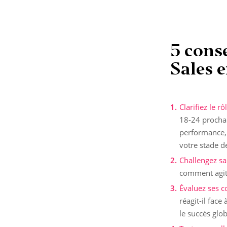
5 conse
Sales 
Clarifiez le r
18-24 prochain
performance, e
votre stade d
Challengez sa
comment agit-i
Évaluez ses 
réagit-il fac
le succès glob